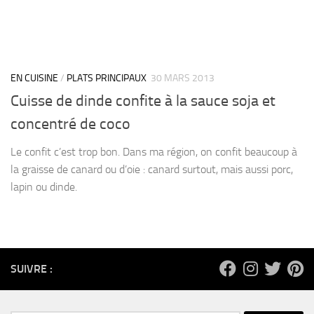
EN CUISINE
/
PLATS PRINCIPAUX
30 MARS 2013
Cuisse de dinde confite à la sauce soja et
concentré de coco
Le confit c’est trop bon. Dans ma région, on confit beaucoup à
la graisse de canard ou d’oie : canard surtout, mais aussi porc,
lapin ou dinde.
SUIVRE :