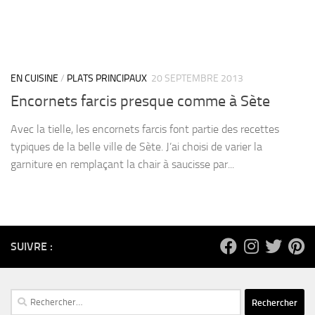
EN CUISINE
/
PLATS PRINCIPAUX
20 SEPTEMBRE 2013
Encornets farcis presque comme à Sète
Avec la tielle, les encornets farcis font partie des recettes
typiques de la belle ville de Sète. J’ai choisi de varier la
garniture en remplaçant la chair à saucisse par...
SUIVRE :
Rechercher :