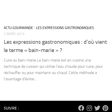
ACTU GOURMANDE
/
LES EXPRESSIONS GASTRONOMIQUES
2 MARS 2013
Les expressions gastronomiques : d’où vient
le terme « bain-marie » ?
Cuire au bain-marie Le bain-marie est en cuisine une
technique de cuisson qui utilise l’eau chaude pour cuire, pour
réchauffer ou pour maintenir au chaud. Cette méthode a
l’avantage d’éviter...
SUIVRE :