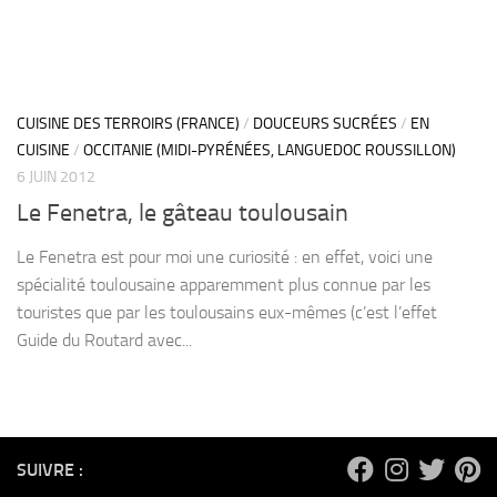
CUISINE DES TERROIRS (FRANCE)
/
DOUCEURS SUCRÉES
/
EN
CUISINE
/
OCCITANIE (MIDI-PYRÉNÉES, LANGUEDOC ROUSSILLON)
6 JUIN 2012
Le Fenetra, le gâteau toulousain
Le Fenetra est pour moi une curiosité : en effet, voici une
spécialité toulousaine apparemment plus connue par les
touristes que par les toulousains eux-mêmes (c’est l’effet
Guide du Routard avec...
SUIVRE :