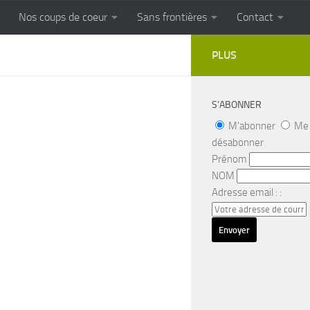
Nos coups de coeur
Sans frontières
Contact
FRONTIERES
Cuisine populaire des terroirs
PLUS
S’ABONNER
M'abonner
Me
désabonner
Prénom
NOM
Adresse email : :