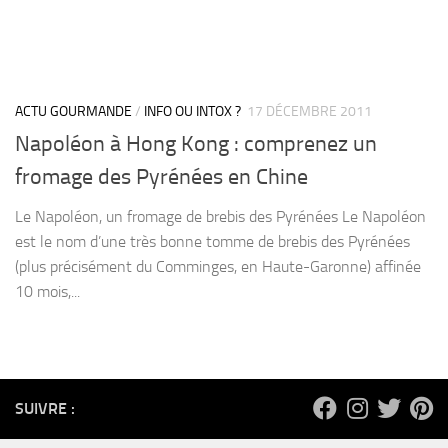
ACTU GOURMANDE
/
INFO OU INTOX ?
17 DÉCEMBRE 2011
Napoléon à Hong Kong : comprenez un
fromage des Pyrénées en Chine
Le Napoléon, un fromage de brebis des Pyrénées Le Napoléon
est le nom d’une très bonne tomme de brebis des Pyrénées
(plus précisément du Comminges, en Haute-Garonne) affinée
10 mois,...
SUIVRE :