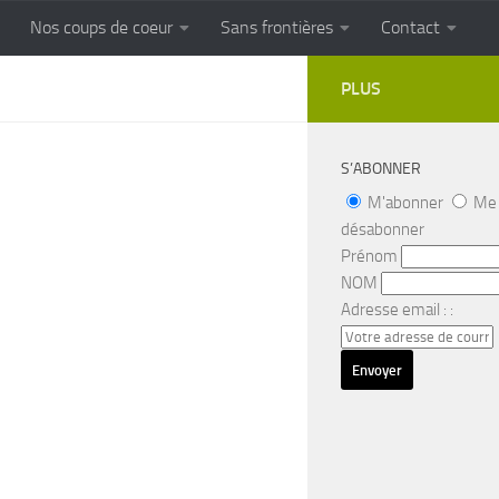
Nos coups de coeur
Sans frontières
Contact
FRONTIERES
Cuisine populaire des terroirs
PLUS
S’ABONNER
M'abonner
Me
désabonner
Prénom
NOM
Adresse email : :