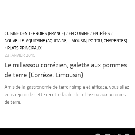
CUISINE DES TERROIRS (FRANCE)
/
EN CUISINE
/
ENTRÉES
/
NOUVELLE-AQUITAINE (AQUITAINE, LIMOUSIN, POITOU, CHARENTES)
/
PLATS PRINCIPAUX
23 JANVIER 2015
Le millassou corrézien, galette aux pommes
de terre {Corrèze, Limousin}
Amis de la gastronomie de terroir simple et efficace, vous allez
vous réjouir de cette recette facile : le millassou aux pommes
de terre.