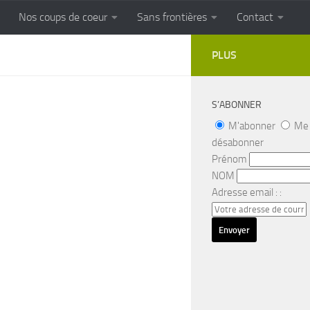
Nos coups de coeur
Sans frontières
Contact
FRONTIERES
Cuisine populaire des terroirs
PLUS
S’ABONNER
M'abonner
Me
désabonner
Prénom
NOM
Adresse email : :