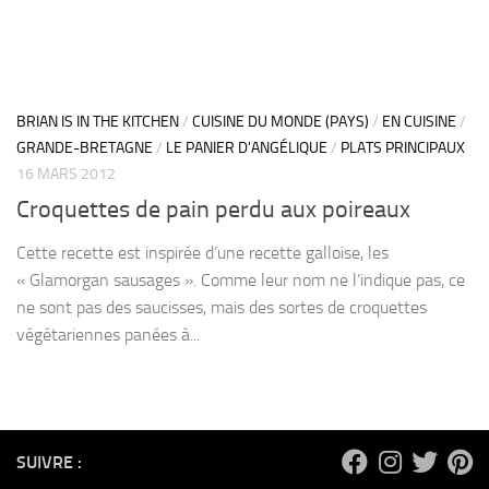
BRIAN IS IN THE KITCHEN
/
CUISINE DU MONDE (PAYS)
/
EN CUISINE
/
GRANDE-BRETAGNE
/
LE PANIER D'ANGÉLIQUE
/
PLATS PRINCIPAUX
16 MARS 2012
Croquettes de pain perdu aux poireaux
Cette recette est inspirée d’une recette galloise, les
« Glamorgan sausages ». Comme leur nom ne l’indique pas, ce
ne sont pas des saucisses, mais des sortes de croquettes
végétariennes panées à...
SUIVRE :