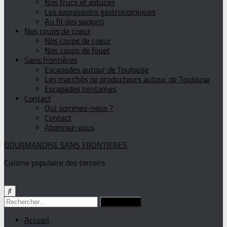
Nos trucs et astuces
Les expressions gastronomiques
Au fil des saisons
Nos coups de coeur
Nos coups de coeur
Nos coups de fouet
Sans frontières
Escapades autour de Toulouse
Les marchés de producteurs autour de Toulouse
Escapades lointaines
Contact
Qui sommes-nous ?
Contact
Abonnez-vous
GOURMANDISE SANS FRONTIERES
Cuisine populaire des terroirs
Rechercher :
Accueil