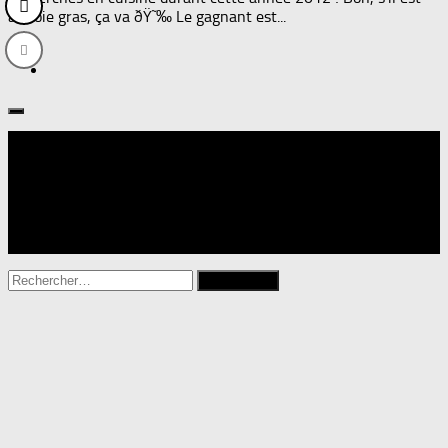
au foie gras, ça va ðŸ˜‰ Le gagnant est...
Suivre :
Rechercher :