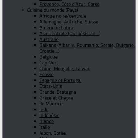
Provence, Côte d’Azur, Corse
Cuisine du monde (Pays)
Afrique noire/centrale
Allemagne, Autriche, Suisse
Amérique Latine
Asie centrale (Ouzbékistan…)
Australie
Balkans (Albanie, Roumanie, Serbie, Bulgarie,
Croatie…)
Belgique
Cap-Vert
Chine, Mongolie, Taïwan
Ecosse
Espagne et Portugal
Etats-Unis
Grande-Bretagne
Grèce et Chypre
Île Maurice
Inde
Indonésie
Irlande
Italie
Japon, Corée