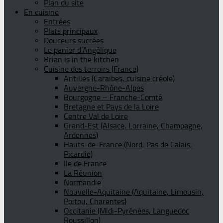
Plan du site
En cuisine
Entrées
Plats principaux
Douceurs sucrées
Le panier d’Angélique
Brian is in the kitchen
Cuisine des terroirs (France)
Antilles (Caraïbes, cuisine créole)
Auvergne-Rhône-Alpes
Bourgogne – Franche-Comté
Bretagne et Pays de la Loire
Centre Val de Loire
Grand-Est (Alsace, Lorraine, Champagne,
Ardennes)
Hauts-de-France (Nord, Pas de Calais,
Picardie)
Ile de France
La Réunion
Normandie
Nouvelle-Aquitaine (Aquitaine, Limousin,
Poitou, Charentes)
Occitanie (Midi-Pyrénées, Languedoc
Roussillon)