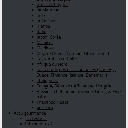
Grèce et Chypre
Île Maurice
Inde
Indonésie
Irlande
Italie
Japon, Corée
Malaisie
Maldives
Moyen-Orient (Turquie, Liban, Iran…)
Pays arabes du Golfe
Afrique du Nord
Pays nordiques et scandinaves (Norvège,
Suède, Finlande, Islande, Danemark)
Philippines
Pologne, République Tchèque, Hongrie
Russie, Tchétchénie, Ukraine, Géorgie, Pays
baltes
Thaïlande / Laos
Vietnam
Actu gourmande
J’ai testé …
Info ou intox ?