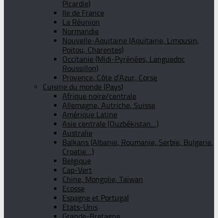
Picardie)
Ile de France
La Réunion
Normandie
Nouvelle-Aquitaine (Aquitaine, Limousin,
Poitou, Charentes)
Occitanie (Midi-Pyrénées, Languedoc
Roussillon)
Provence, Côte d’Azur, Corse
Cuisine du monde (Pays)
Afrique noire/centrale
Allemagne, Autriche, Suisse
Amérique Latine
Asie centrale (Ouzbékistan…)
Australie
Balkans (Albanie, Roumanie, Serbie, Bulgarie,
Croatie…)
Belgique
Cap-Vert
Chine, Mongolie, Taïwan
Ecosse
Espagne et Portugal
Etats-Unis
Grande-Bretagne