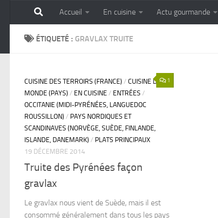
Accueil
En cuisine
Actu gourmande
Skip to content
GOURMANDISE SANS 
ÉTIQUETÉ :
GRAVLAX TRUITE
1
CUISINE DES TERROIRS (FRANCE)
/
CUISINE DU
MONDE (PAYS)
/
EN CUISINE
/
ENTRÉES
/
OCCITANIE (MIDI-PYRÉNÉES, LANGUEDOC
ROUSSILLON)
/
PAYS NORDIQUES ET
SCANDINAVES (NORVÈGE, SUÈDE, FINLANDE,
ISLANDE, DANEMARK)
/
PLATS PRINCIPAUX
19 DÉCEMBRE 2014
Truite des Pyrénées façon
gravlax
Le gravlax nous vient de Suède, mais il est
consommé généralement dans tous les pays