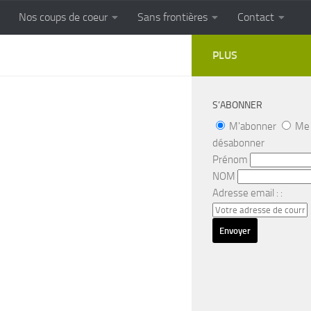
Nos coups de coeur
Sans frontières
Contact
FRONTIERES
Cuisine populaire des terroirs
PLUS
S’ABONNER
M'abonner
Me
désabonner
Prénom
NOM
Adresse email : :