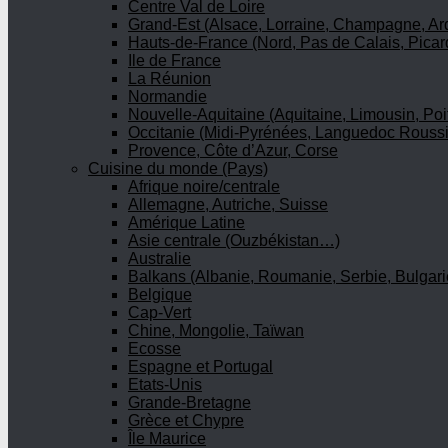
Centre Val de Loire
Grand-Est (Alsace, Lorraine, Champagne, A
Hauts-de-France (Nord, Pas de Calais, Picar
Ile de France
La Réunion
Normandie
Nouvelle-Aquitaine (Aquitaine, Limousin, Poi
Occitanie (Midi-Pyrénées, Languedoc Roussi
Provence, Côte d’Azur, Corse
Cuisine du monde (Pays)
Afrique noire/centrale
Allemagne, Autriche, Suisse
Amérique Latine
Asie centrale (Ouzbékistan…)
Australie
Balkans (Albanie, Roumanie, Serbie, Bulgari
Belgique
Cap-Vert
Chine, Mongolie, Taïwan
Ecosse
Espagne et Portugal
Etats-Unis
Grande-Bretagne
Grèce et Chypre
Île Maurice