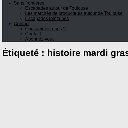
Sans frontières
Escapades autour de Toulouse
Les marchés de producteurs autour de Toulouse
Escapades lointaines
Contact
Qui sommes-nous ?
Contact
Abonnez-vous
Étiqueté :
histoire mardi gra