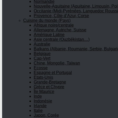
Normandie
Nouvelle-Aquitaine (Aquitaine, Limousin, Poi
Occitanie (Midi-Pyrénées, Languedoc Roussi
Provence, Côte d’Azur, Corse
Cuisine du monde (Pays)
Afrique noire/centrale
Allemagne, Autriche, Suisse
Amérique Latine
Asie centrale (Ouzbékistan…)
Australie
Balkans (Albanie, Roumanie, Serbie, Bulgari
Belgique
Cap-Vert
Chine, Mongolie, Taïwan
Ecosse
Espagne et Portugal
Etats-Unis
Grande-Bretagne
Grèce et Chypre
Île Maurice
Inde
Indonésie
Irlande
Italie
Japon, Corée