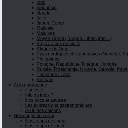
Inde
Indonésie
Irlande
Italie
Japon, Corée
Malaisie
Maldives
Moyen-Orient (Turquie, Liban, Iran…)
Pays arabes du Golfe
Afrique du Nord
Pays nordiques et scandinaves (Norvège, Su
Philippines
Pologne, République Tchèque, Hongrie
Russie, Tchétchénie, Ukraine, Géorgie, Pays
Thaïlande / Laos
Vietnam
Actu gourmande
J’ai testé …
Info ou intox ?
Nos trucs et astuces
Les expressions gastronomiques
Au fil des saisons
Nos coups de coeur
Nos coups de coeur
Nos coups de fouet