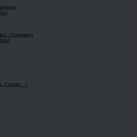
rdennes)
die)
tou, Charentes)
llon)
e, Croatie…)