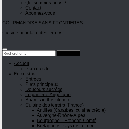
Qui sommes-nous ?
Contact
Abonnez-vous
GOURMANDISE SANS FRONTIERES
Cuisine populaire des terroirs
Rechercher :
Accueil
Plan du site
En cuisine
Entrées
Plats principaux
Douceurs sucrées
Le panier d’Angélique
Brian is in the kitchen
Cuisine des terroirs (France)
Antilles (Caraïbes, cuisine créole)
Auvergne-Rhône-Alpes
Bourgogne – Franche-Comté
Bretagne et Pays de la Loire