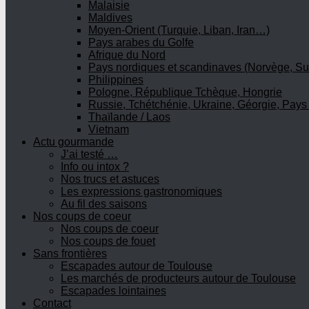
Malaisie
Maldives
Moyen-Orient (Turquie, Liban, Iran…)
Pays arabes du Golfe
Afrique du Nord
Pays nordiques et scandinaves (Norvège, Su
Philippines
Pologne, République Tchèque, Hongrie
Russie, Tchétchénie, Ukraine, Géorgie, Pays
Thaïlande / Laos
Vietnam
Actu gourmande
J’ai testé …
Info ou intox ?
Nos trucs et astuces
Les expressions gastronomiques
Au fil des saisons
Nos coups de coeur
Nos coups de coeur
Nos coups de fouet
Sans frontières
Escapades autour de Toulouse
Les marchés de producteurs autour de Toulouse
Escapades lointaines
Contact