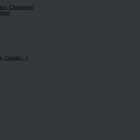
tou, Charentes)
llon)
e, Croatie…)