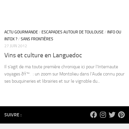
ACTU GOURMANDE
/
ESCAPADES AUTOUR DE TOULOUSE
/
INFO OU
INTOX ?
/
SANS FRONTIÈRES
27 JUIN 2012
Vins et culture en Languedoc
Il s’agit de ma toute première chronique ici pour l’Internaute
voyages ðŸ™‚ : un zoom sur Montolieu dans l’Aude connu pour
ses bouquineries et librairies et sur le vignoble du...
SUIVRE :