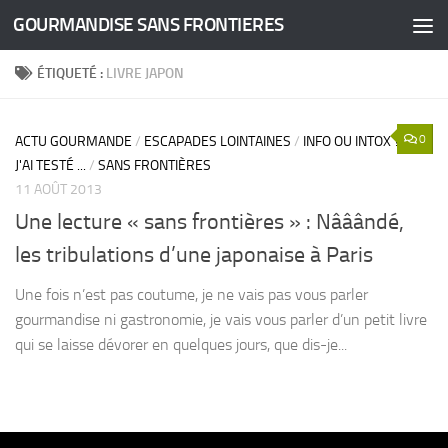
GOURMANDISE SANS FRONTIERES
Skip to content
ÉTIQUETÉ :
LIVRE JAPON
0
ACTU GOURMANDE
/
ESCAPADES LOINTAINES
/
INFO OU INTOX ?
/
J'AI TESTÉ ...
/
SANS FRONTIÈRES
11 AOÛT 2013
Une lecture « sans frontières » : Nââândé,
les tribulations d’une japonaise à Paris
Une fois n’est pas coutume, je ne vais pas vous parler
gourmandise ni gastronomie, je vais vous parler d’un petit livre
qui se laisse dévorer en quelques jours, que dis-je...