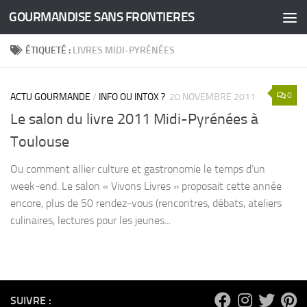
GOURMANDISE SANS FRONTIERES
Skip to content
ÉTIQUETÉ :
LIVRES MIDI-PYRÉNÉES
0
ACTU GOURMANDE
/
INFO OU INTOX ?
20 NOVEMBRE 2011
Le salon du livre 2011 Midi-Pyrénées à
Toulouse
Ou comment allier culture et gastronomie le temps d’un
week-end. Le salon « Vivons Livres » proposait cette année
encore, plus de 50 rendez-vous (rencontres, débats, ateliers
culinaires, lectures pour les jeunes...
SUIVRE :