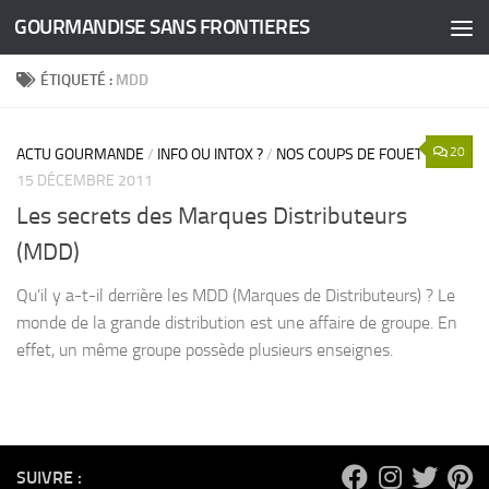
GOURMANDISE SANS FRONTIERES
Skip to content
ÉTIQUETÉ :
MDD
20
ACTU GOURMANDE
/
INFO OU INTOX ?
/
NOS COUPS DE FOUET
15 DÉCEMBRE 2011
Les secrets des Marques Distributeurs
(MDD)
Qu’il y a-t-il derrière les MDD (Marques de Distributeurs) ? Le
monde de la grande distribution est une affaire de groupe. En
effet, un même groupe possède plusieurs enseignes.
SUIVRE :