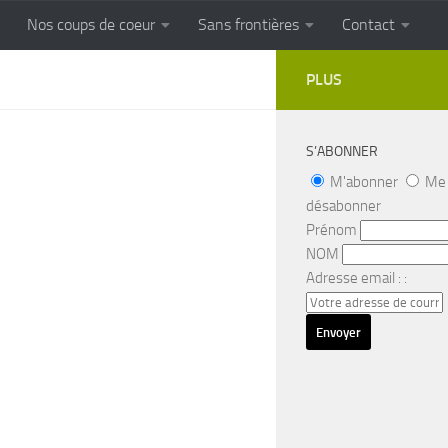
Nos coups de coeur
Sans frontières
Contact
FRONTIERES
Cuisine populaire des terroirs
PLUS
S’ABONNER
M'abonner
Me
désabonner
Prénom
NOM
Adresse email : :