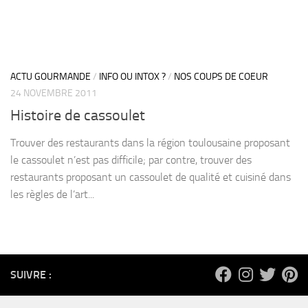
ACTU GOURMANDE
/
INFO OU INTOX ?
/
NOS COUPS DE COEUR
24 NOVEMBRE 2011
Histoire de cassoulet
Trouver des restaurants dans la région toulousaine proposant
le cassoulet n’est pas difficile; par contre, trouver des
restaurants proposant un cassoulet de qualité et cuisiné dans
les règles de l’art...
SUIVRE :