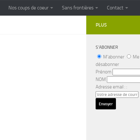
Nos coups de coeur
Sans frontières
Contact
FRONTIERES
Cuisine populaire des terroirs
PLUS
S’ABONNER
M'abonner
Me
désabonner
Prénom
NOM
Adresse email : :