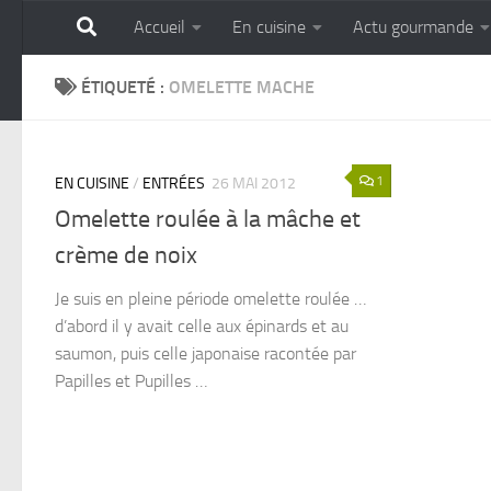
Accueil
En cuisine
Actu gourmande
Skip to content
GOURMANDISE SANS 
ÉTIQUETÉ :
OMELETTE MACHE
1
EN CUISINE
/
ENTRÉES
26 MAI 2012
Omelette roulée à la mâche et
crème de noix
Je suis en pleine période omelette roulée …
d’abord il y avait celle aux épinards et au
saumon, puis celle japonaise racontée par
Papilles et Pupilles …