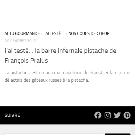
ACTU GOURMANDE
/
J'AI TESTÉ ...
/
NOS COUPS DE COEUR
20 FÉVRIER 2013
J’ai testé… la barre infernale pistache de
François Pralus
La pistache c’est un peu ma madeleine de Proust, enfant je me
délectais des gâteaux russes à la pistache.
SUIVRE :