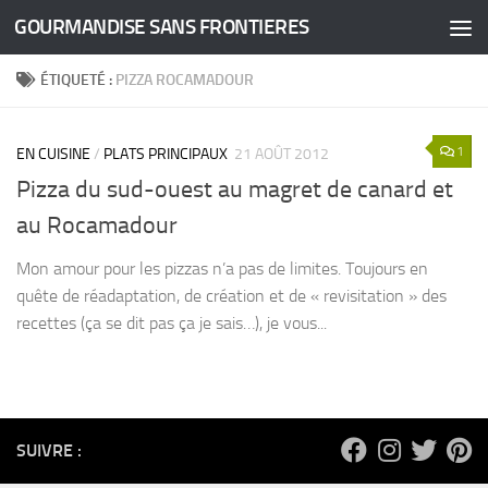
GOURMANDISE SANS FRONTIERES
Skip to content
ÉTIQUETÉ :
PIZZA ROCAMADOUR
1
EN CUISINE
/
PLATS PRINCIPAUX
21 AOÛT 2012
Pizza du sud-ouest au magret de canard et
au Rocamadour
Mon amour pour les pizzas n’a pas de limites. Toujours en
quête de réadaptation, de création et de « revisitation » des
recettes (ça se dit pas ça je sais…), je vous...
SUIVRE :