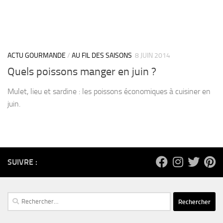
ACTU GOURMANDE
/
AU FIL DES SAISONS
8 JUIN 2014
Quels poissons manger en juin ?
Mulet, lieu et sardine : les poissons économiques à cuisiner en
juin.
SUIVRE :
Rechercher :