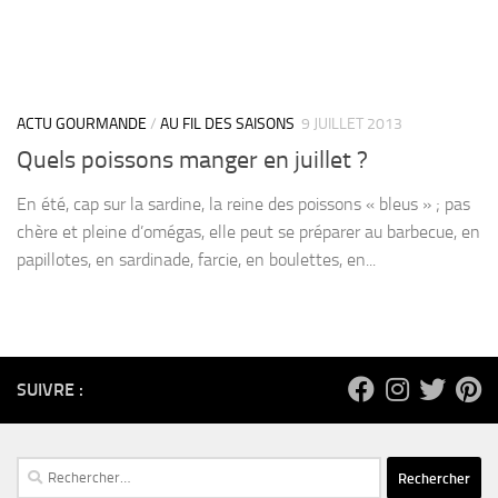
ACTU GOURMANDE
/
AU FIL DES SAISONS
9 JUILLET 2013
Quels poissons manger en juillet ?
En été, cap sur la sardine, la reine des poissons « bleus » ; pas
chère et pleine d’omégas, elle peut se préparer au barbecue, en
papillotes, en sardinade, farcie, en boulettes, en...
SUIVRE :
Rechercher :