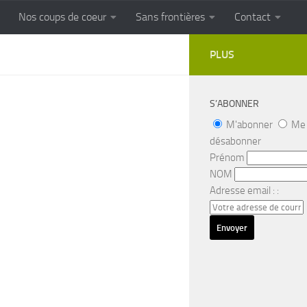
Nos coups de coeur
Sans frontières
Contact
FRONTIERES
Cuisine populaire des terroirs
PLUS
S’ABONNER
M'abonner
Me
désabonner
Prénom
NOM
Adresse email : :