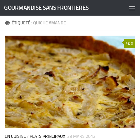
GOURMANDISE SANS FRONTIERES
Skip to content
ÉTIQUETÉ :
QUICHE AMANDE
0
EN CUISINE
/
PLATS PRINCIPAUX
23 MARS 2012