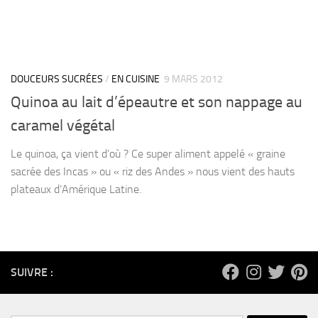
DOUCEURS SUCRÉES
/
EN CUISINE
9 MARS 2012
Quinoa au lait d’épeautre et son nappage au
caramel végétal
Le quinoa, ça vient d’où ? Ce super aliment appelé « graine
sacrée des Incas » ou « riz des Andes » nous vient des hauts
plateaux d’Amérique Latine.
SUIVRE :