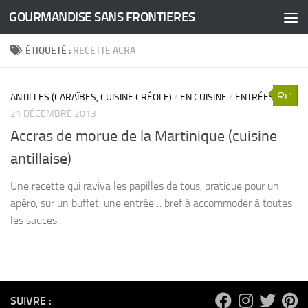
GOURMANDISE SANS FRONTIERES
Skip to content
ÉTIQUETÉ :
RECETTE ACRA
1
ANTILLES (CARAÏBES, CUISINE CRÉOLE)
/
EN CUISINE
/
ENTRÉES
21 DÉCEMBRE 2013
Accras de morue de la Martinique (cuisine
antillaise)
Une recette qui raviva les papilles de tous, pratique pour un
apéro, sur un buffet, une entrée… bref à accommoder à toutes
les sauces.
SUIVRE :