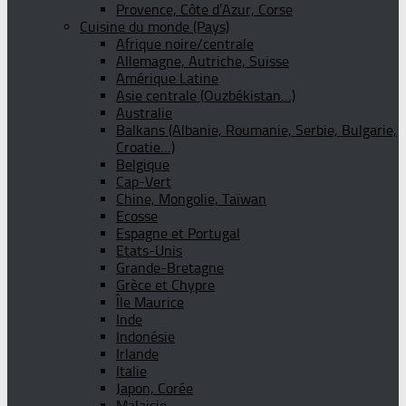
Provence, Côte d’Azur, Corse
Cuisine du monde (Pays)
Afrique noire/centrale
Allemagne, Autriche, Suisse
Amérique Latine
Asie centrale (Ouzbékistan…)
Australie
Balkans (Albanie, Roumanie, Serbie, Bulgarie,
Croatie…)
Belgique
Cap-Vert
Chine, Mongolie, Taïwan
Ecosse
Espagne et Portugal
Etats-Unis
Grande-Bretagne
Grèce et Chypre
Île Maurice
Inde
Indonésie
Irlande
Italie
Japon, Corée
Malaisie