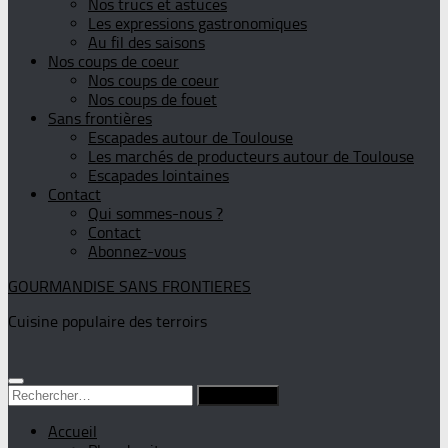
Nos trucs et astuces
Les expressions gastronomiques
Au fil des saisons
Nos coups de coeur
Nos coups de coeur
Nos coups de fouet
Sans frontières
Escapades autour de Toulouse
Les marchés de producteurs autour de Toulouse
Escapades lointaines
Contact
Qui sommes-nous ?
Contact
Abonnez-vous
GOURMANDISE SANS FRONTIERES
Cuisine populaire des terroirs
Rechercher :
Accueil