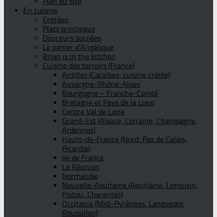
Plan du site
En cuisine
Entrées
Plats principaux
Douceurs sucrées
Le panier d’Angélique
Brian is in the kitchen
Cuisine des terroirs (France)
Antilles (Caraïbes, cuisine créole)
Auvergne-Rhône-Alpes
Bourgogne – Franche-Comté
Bretagne et Pays de la Loire
Centre Val de Loire
Grand-Est (Alsace, Lorraine, Champagne,
Ardennes)
Hauts-de-France (Nord, Pas de Calais,
Picardie)
Ile de France
La Réunion
Normandie
Nouvelle-Aquitaine (Aquitaine, Limousin,
Poitou, Charentes)
Occitanie (Midi-Pyrénées, Languedoc
Roussillon)