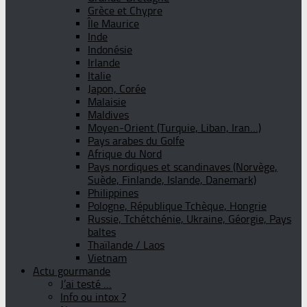
Grèce et Chypre
Île Maurice
Inde
Indonésie
Irlande
Italie
Japon, Corée
Malaisie
Maldives
Moyen-Orient (Turquie, Liban, Iran…)
Pays arabes du Golfe
Afrique du Nord
Pays nordiques et scandinaves (Norvège,
Suède, Finlande, Islande, Danemark)
Philippines
Pologne, République Tchèque, Hongrie
Russie, Tchétchénie, Ukraine, Géorgie, Pays
baltes
Thaïlande / Laos
Vietnam
Actu gourmande
J’ai testé …
Info ou intox ?