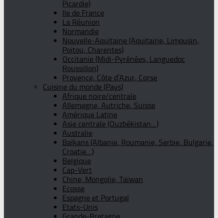
Picardie)
Ile de France
La Réunion
Normandie
Nouvelle-Aquitaine (Aquitaine, Limousin,
Poitou, Charentes)
Occitanie (Midi-Pyrénées, Languedoc
Roussillon)
Provence, Côte d’Azur, Corse
Cuisine du monde (Pays)
Afrique noire/centrale
Allemagne, Autriche, Suisse
Amérique Latine
Asie centrale (Ouzbékistan…)
Australie
Balkans (Albanie, Roumanie, Serbie, Bulgarie,
Croatie…)
Belgique
Cap-Vert
Chine, Mongolie, Taïwan
Ecosse
Espagne et Portugal
Etats-Unis
Grande-Bretagne