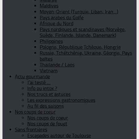
Maldives
Moyen-Orient (Turquie, Liban, Iran…)
Pays arabes du Golfe
Afrique du Nord
Pays nordiques et scandinaves (Norvège,
Suède, Finlande, Islande, Danemark)
Philippines
Pologne, République Tchèque, Hongrie
Russie, Tchétchénie, Ukraine, Géorgie, Pays
baltes
Thaïlande / Laos
Vietnam
Actu gourmande
J’ai testé …
Info ou intox ?
Nos trucs et astuces
Les expressions gastronomiques
Au fil des saisons
Nos coups de coeur
Nos coups de coeur
Nos coups de fouet
Sans frontières
Escapades autour de Toulouse