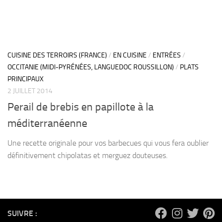
CUISINE DES TERROIRS (FRANCE)
/
EN CUISINE
/
ENTRÉES
/
OCCITANIE (MIDI-PYRÉNÉES, LANGUEDOC ROUSSILLON)
/
PLATS
PRINCIPAUX
2 JUILLET 2014
Perail de brebis en papillote à la
méditerranéenne
Une recette originale pour vos barbecues qui vous fera oublier
définitivement chipolatas et merguez douteuses.
SUIVRE :