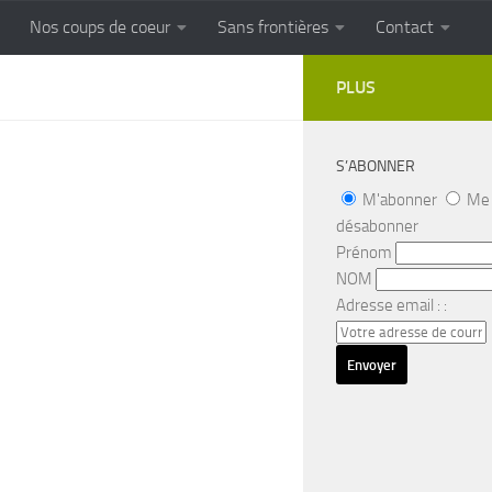
Nos coups de coeur
Sans frontières
Contact
FRONTIERES
Cuisine populaire des terroirs
PLUS
S’ABONNER
M'abonner
Me
désabonner
Prénom
NOM
Adresse email : :