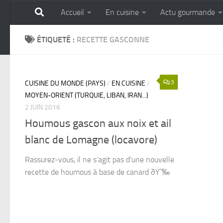
Accueil
En cuisine
Actu gourmande
Skip to content
GOURMANDISE SANS 
ÉTIQUETÉ :
RECETTE GASCONNE
3
CUISINE DU MONDE (PAYS)
/
EN CUISINE
/
MOYEN-ORIENT (TURQUIE, LIBAN, IRAN...)
2 JUIN 2016
Houmous gascon aux noix et ail
blanc de Lomagne (locavore)
Rassurez-vous, il ne s’agit pas d’une nouvelle
recette de houmous à base de canard ðŸ˜‰