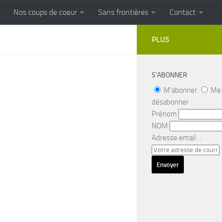
Nos coups de coeur
Sans frontières
Contact
FRONTIERES
Cuisine populaire des terroirs
PLUS
S’ABONNER
M'abonner
Me
désabonner
Prénom
NOM
Adresse email : :