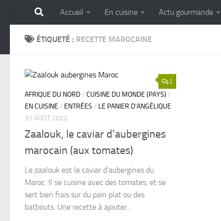
Accueil
En cuisine
Actu gourmande
Skip to content
GOURMANDISE SANS 
ÉTIQUETÉ :
RECETTE MAROCAINE
2
AFRIQUE DU NORD
/
CUISINE DU MONDE (PAYS)
/
EN CUISINE
/
ENTRÉES
/
LE PANIER D'ANGÉLIQUE
31 AOÛT 2022
Zaalouk, le caviar d’aubergines
marocain (aux tomates)
Le zaalouk est le caviar d’aubergines du
Maroc. Il se cuisine avec des tomates, et se
sert bien frais sur du pain plat ou des
batbouts. Une recette à ajouter...