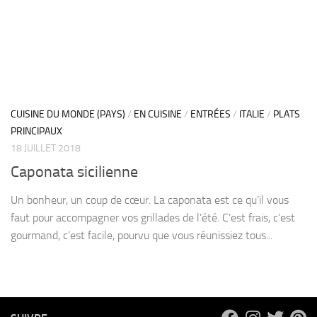
CUISINE DU MONDE (PAYS)
/
EN CUISINE
/
ENTRÉES
/
ITALIE
/
PLATS
PRINCIPAUX
18 JUILLET 2018
Caponata sicilienne
Un bonheur, un coup de cœur. La caponata est ce qu’il vous
faut pour accompagner vos grillades de l’été. C’est frais, c’est
gourmand, c’est facile, pourvu que vous réunissiez tous...