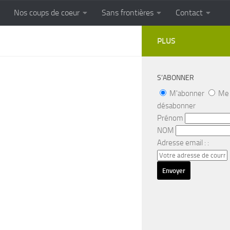
Nos coups de coeur
Sans frontières
Contact
FRONTIERES
Cuisine populaire des terroirs
PLUS
S’ABONNER
M'abonner
Me
désabonner
Prénom
NOM
Adresse email : :