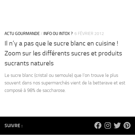
ACTU GOURMANDE
/
INFO OU INTOX ?
6 FÉVRIER 2012
Il n’y a pas que le sucre blanc en cuisine !
Zoom sur les différents sucres et produits
sucrants naturels
Le sucre blanc (cristal ou semoule) que l’on trouve le plus
souvent dans nos supermarchés vient de la betterave et est
composé à 98% de saccharose.
SUIVRE :