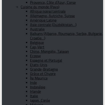
Provence, Côte d’Azur, Corse
Cuisine du monde (Pays)
Afrique noire/centrale
Allemagne, Autriche, Suisse
Amérique Latine
Asie centrale (Ouzbékistan…)
Australie
Balkans (Albanie, Roumanie, Serbie, Bulgarie,
Croatie…)
Belgique
Cap-Vert
Chine, Mongolie, Taïwan
Ecosse
Espagne et Portugal
Etats-Unis
Grande-Bretagne
Grèce et Chypre
Île Maurice
Inde
Indonésie
Irlande
Italie
Japon, Corée
Malaisie