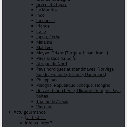
Grèce et Chypre
Île Maurice
Inde
Indonésie
Irlande
Italie
Japon, Corée
Malaisie
Maldives
Moyen-Orient (Turquie, Liban, Iran…)
Pays arabes du Golfe
Afrique du Nord
Pays nordiques et scandinaves (Norvège,
Suède, Finlande, Islande, Danemark)
Philippines
Pologne, République Tchèque, Hongrie
Russie, Tchétchénie, Ukraine, Géorgie, Pays
baltes
Thaïlande / Laos
Vietnam
Actu gourmande
J’ai testé …
Info ou intox ?