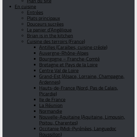
Plan du site
En cuisine
Entrées
Plats principaux
Douceurs sucrées
Le panier d’Angélique
Brian is in the kitchen
Cuisine des terroirs (France)
Antilles (Caraïbes, cuisine créole)
Auvergne-Rhône-Alpes
Bourgogne – Franche-Comté
Bretagne et Pays de la Loire
Centre Val de Loire
Grand-Est (Alsace, Lorraine, Champagne,
Ardennes)
Hauts-de-France (Nord, Pas de Calais,
Picardie)
Ile de France
La Réunion
Normandie
Nouvelle-Aquitaine (Aquitaine, Limousin,
Poitou, Charentes)
Occitanie (Midi-Pyrénées, Languedoc
Roussillon)