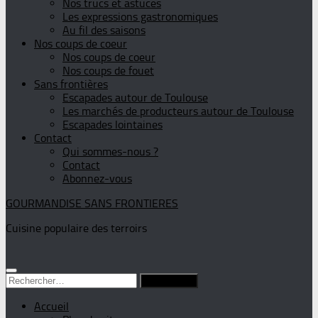
Nos trucs et astuces
Les expressions gastronomiques
Au fil des saisons
Nos coups de coeur
Nos coups de coeur
Nos coups de fouet
Sans frontières
Escapades autour de Toulouse
Les marchés de producteurs autour de Toulouse
Escapades lointaines
Contact
Qui sommes-nous ?
Contact
Abonnez-vous
GOURMANDISE SANS FRONTIERES
Cuisine populaire des terroirs
Rechercher :
Accueil