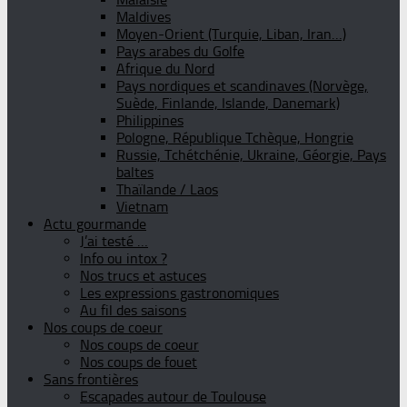
Maldives
Moyen-Orient (Turquie, Liban, Iran…)
Pays arabes du Golfe
Afrique du Nord
Pays nordiques et scandinaves (Norvège,
Suède, Finlande, Islande, Danemark)
Philippines
Pologne, République Tchèque, Hongrie
Russie, Tchétchénie, Ukraine, Géorgie, Pays
baltes
Thaïlande / Laos
Vietnam
Actu gourmande
J’ai testé …
Info ou intox ?
Nos trucs et astuces
Les expressions gastronomiques
Au fil des saisons
Nos coups de coeur
Nos coups de coeur
Nos coups de fouet
Sans frontières
Escapades autour de Toulouse