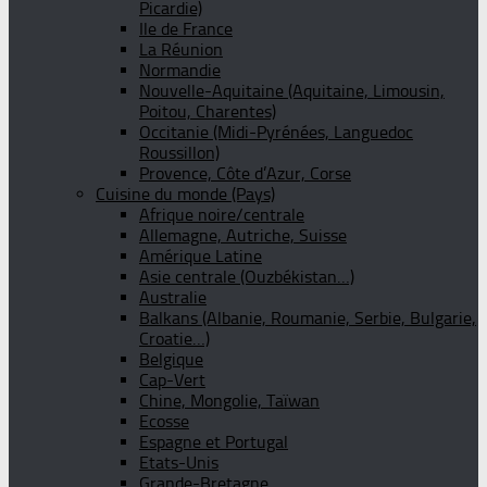
Picardie)
Ile de France
La Réunion
Normandie
Nouvelle-Aquitaine (Aquitaine, Limousin,
Poitou, Charentes)
Occitanie (Midi-Pyrénées, Languedoc
Roussillon)
Provence, Côte d’Azur, Corse
Cuisine du monde (Pays)
Afrique noire/centrale
Allemagne, Autriche, Suisse
Amérique Latine
Asie centrale (Ouzbékistan…)
Australie
Balkans (Albanie, Roumanie, Serbie, Bulgarie,
Croatie…)
Belgique
Cap-Vert
Chine, Mongolie, Taïwan
Ecosse
Espagne et Portugal
Etats-Unis
Grande-Bretagne