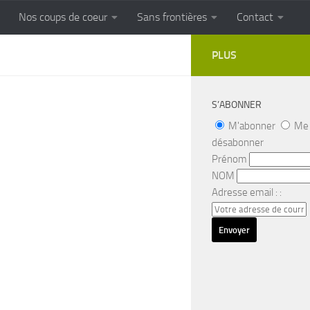
Nos coups de coeur
Sans frontières
Contact
FRONTIERES
Cuisine populaire des terroirs
PLUS
S’ABONNER
M'abonner
Me
désabonner
Prénom
NOM
Adresse email : :