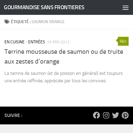
GOURMANDISE SANS FRONTIERES
Skip to content
ÉTIQUETÉ :
SAUMON ORANGE
0
EN CUISINE
/
ENTRÉES
16 MAI 2012
Terrine mousseuse de saumon ou de truite
aux zestes d’orange
La terrine de saumon (et de poisson en général) est toujours
une entrée raffinée, appréciée par tous les convives.
SUIVRE :