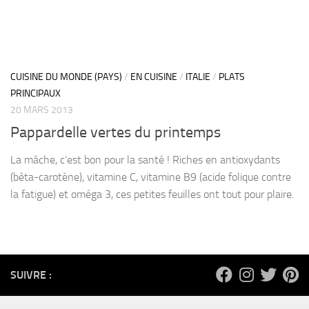
CUISINE DU MONDE (PAYS)
/
EN CUISINE
/
ITALIE
/
PLATS
PRINCIPAUX
20 MARS 2013
Pappardelle vertes du printemps
La mâche, c’est bon pour la santé ! Riches en antioxydants
(bêta-carotène), vitamine C, vitamine B9 (acide folique contre
la fatigue) et oméga 3, ces petites feuilles ont tout pour plaire.
SUIVRE :