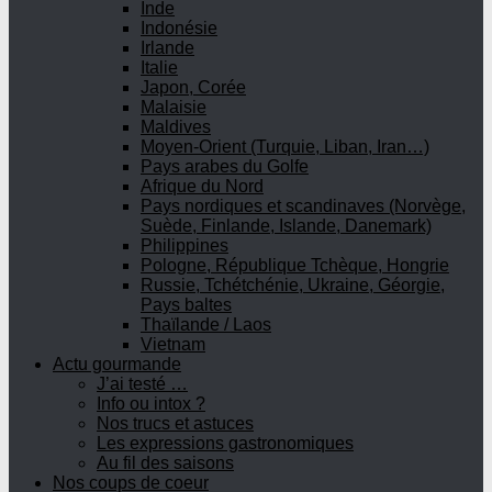
Inde
Indonésie
Irlande
Italie
Japon, Corée
Malaisie
Maldives
Moyen-Orient (Turquie, Liban, Iran…)
Pays arabes du Golfe
Afrique du Nord
Pays nordiques et scandinaves (Norvège,
Suède, Finlande, Islande, Danemark)
Philippines
Pologne, République Tchèque, Hongrie
Russie, Tchétchénie, Ukraine, Géorgie,
Pays baltes
Thaïlande / Laos
Vietnam
Actu gourmande
J’ai testé …
Info ou intox ?
Nos trucs et astuces
Les expressions gastronomiques
Au fil des saisons
Nos coups de coeur