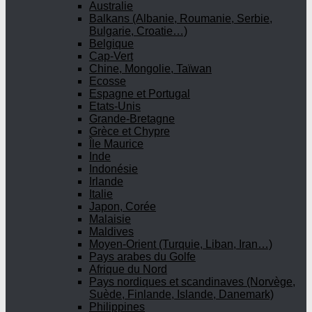
Australie
Balkans (Albanie, Roumanie, Serbie,
Bulgarie, Croatie…)
Belgique
Cap-Vert
Chine, Mongolie, Taïwan
Ecosse
Espagne et Portugal
Etats-Unis
Grande-Bretagne
Grèce et Chypre
Île Maurice
Inde
Indonésie
Irlande
Italie
Japon, Corée
Malaisie
Maldives
Moyen-Orient (Turquie, Liban, Iran…)
Pays arabes du Golfe
Afrique du Nord
Pays nordiques et scandinaves (Norvège,
Suède, Finlande, Islande, Danemark)
Philippines