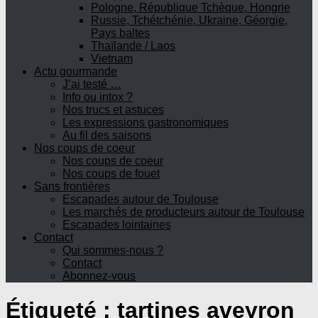
Pologne, République Tchèque, Hongrie
Russie, Tchétchénie, Ukraine, Géorgie,
Pays baltes
Thaïlande / Laos
Vietnam
Actu gourmande
J’ai testé …
Info ou intox ?
Nos trucs et astuces
Les expressions gastronomiques
Au fil des saisons
Nos coups de coeur
Nos coups de coeur
Nos coups de fouet
Sans frontières
Escapades autour de Toulouse
Les marchés de producteurs autour de Toulouse
Escapades lointaines
Contact
Qui sommes-nous ?
Contact
Abonnez-vous
Étiqueté :
tartines aveyron