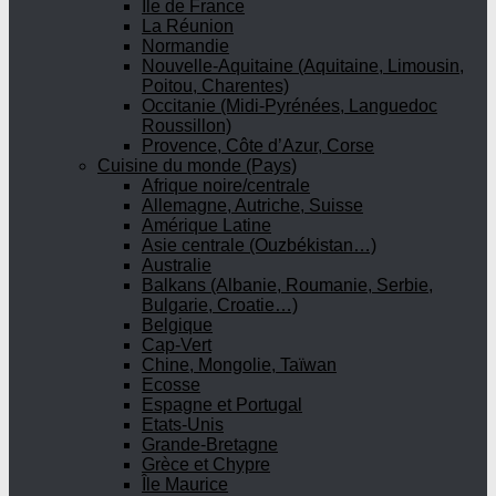
Ile de France
La Réunion
Normandie
Nouvelle-Aquitaine (Aquitaine, Limousin,
Poitou, Charentes)
Occitanie (Midi-Pyrénées, Languedoc
Roussillon)
Provence, Côte d’Azur, Corse
Cuisine du monde (Pays)
Afrique noire/centrale
Allemagne, Autriche, Suisse
Amérique Latine
Asie centrale (Ouzbékistan…)
Australie
Balkans (Albanie, Roumanie, Serbie,
Bulgarie, Croatie…)
Belgique
Cap-Vert
Chine, Mongolie, Taïwan
Ecosse
Espagne et Portugal
Etats-Unis
Grande-Bretagne
Grèce et Chypre
Île Maurice