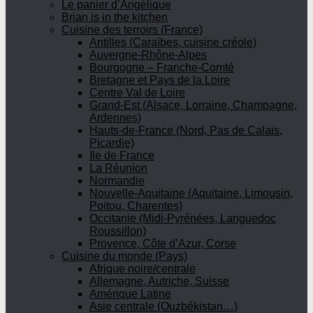
Le panier d’Angélique
Brian is in the kitchen
Cuisine des terroirs (France)
Antilles (Caraïbes, cuisine créole)
Auvergne-Rhône-Alpes
Bourgogne – Franche-Comté
Bretagne et Pays de la Loire
Centre Val de Loire
Grand-Est (Alsace, Lorraine, Champagne,
Ardennes)
Hauts-de-France (Nord, Pas de Calais,
Picardie)
Ile de France
La Réunion
Normandie
Nouvelle-Aquitaine (Aquitaine, Limousin,
Poitou, Charentes)
Occitanie (Midi-Pyrénées, Languedoc
Roussillon)
Provence, Côte d’Azur, Corse
Cuisine du monde (Pays)
Afrique noire/centrale
Allemagne, Autriche, Suisse
Amérique Latine
Asie centrale (Ouzbékistan…)