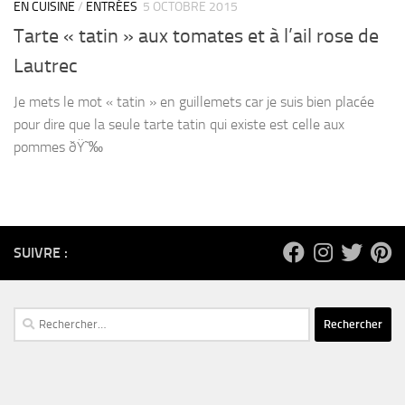
EN CUISINE
/
ENTRÉES
5 OCTOBRE 2015
Tarte « tatin » aux tomates et à l’ail rose de
Lautrec
Je mets le mot « tatin » en guillemets car je suis bien placée
pour dire que la seule tarte tatin qui existe est celle aux
pommes ðŸ˜‰
SUIVRE :
Rechercher :