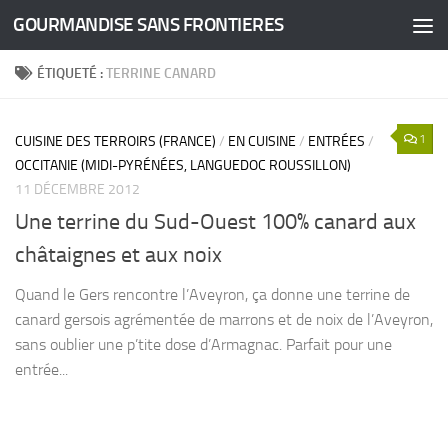
GOURMANDISE SANS FRONTIERES
Skip to content
ÉTIQUETÉ :
TERRINE CANARD
1
CUISINE DES TERROIRS (FRANCE)
/
EN CUISINE
/
ENTRÉES
/
OCCITANIE (MIDI-PYRÉNÉES, LANGUEDOC ROUSSILLON)
11 DÉCEMBRE 2012
Une terrine du Sud-Ouest 100% canard aux
châtaignes et aux noix
Quand le Gers rencontre l’Aveyron, ça donne une terrine de
canard gersois agrémentée de marrons et de noix de l’Aveyron,
sans oublier une p’tite dose d’Armagnac. Parfait pour une
entrée...