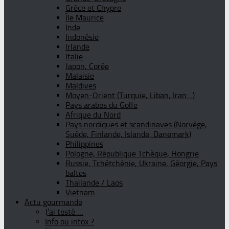
Grèce et Chypre
Île Maurice
Inde
Indonésie
Irlande
Italie
Japon, Corée
Malaisie
Maldives
Moyen-Orient (Turquie, Liban, Iran…)
Pays arabes du Golfe
Afrique du Nord
Pays nordiques et scandinaves (Norvège,
Suède, Finlande, Islande, Danemark)
Philippines
Pologne, République Tchèque, Hongrie
Russie, Tchétchénie, Ukraine, Géorgie, Pays
baltes
Thaïlande / Laos
Vietnam
Actu gourmande
J’ai testé …
Info ou intox ?