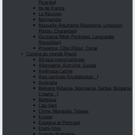
Picardie)
Ile de France
La Réunion
Normandie
Nouvelle-Aquitaine (Aquitaine, Limousin,
Poitou, Charentes)
Occitanie (Midi-Pyrénées, Languedoc
Roussillon)
Provence, Côte d’Azur, Corse
Cuisine du monde (Pays)
Afrique noire/centrale
Allemagne, Autriche, Suisse
Amérique Latine
Asie centrale (Ouzbékistan…)
Australie
Balkans (Albanie, Roumanie, Serbie, Bulgarie,
Croatie…)
Belgique
Cap-Vert
Chine, Mongolie, Taïwan
Ecosse
Espagne et Portugal
Etats-Unis
Grande-Bretagne