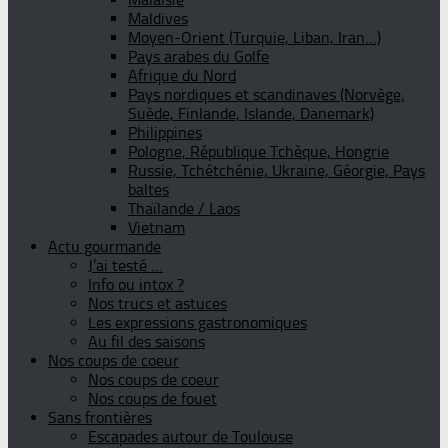
Maldives
Moyen-Orient (Turquie, Liban, Iran…)
Pays arabes du Golfe
Afrique du Nord
Pays nordiques et scandinaves (Norvège,
Suède, Finlande, Islande, Danemark)
Philippines
Pologne, République Tchèque, Hongrie
Russie, Tchétchénie, Ukraine, Géorgie, Pays
baltes
Thaïlande / Laos
Vietnam
Actu gourmande
J’ai testé …
Info ou intox ?
Nos trucs et astuces
Les expressions gastronomiques
Au fil des saisons
Nos coups de coeur
Nos coups de coeur
Nos coups de fouet
Sans frontières
Escapades autour de Toulouse