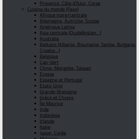
Provence, Côte d’Azur, Corse
Cuisine du monde (Pays)
Afrique noire/centrale
Allemagne, Autriche, Suisse
Amérique Latine
Asie centrale (Ouzbékistan…)
Australie
Balkans (Albanie, Roumanie, Serbie, Bulgarie,
Croatie…)
Belgique
Cap-Vert
Chine, Mongolie, Taïwan
Ecosse
Espagne et Portugal
Etats-Unis
Grande-Bretagne
Grèce et Chypre
Île Maurice
Inde
Indonésie
Irlande
Italie
Japon, Corée
Malaisie