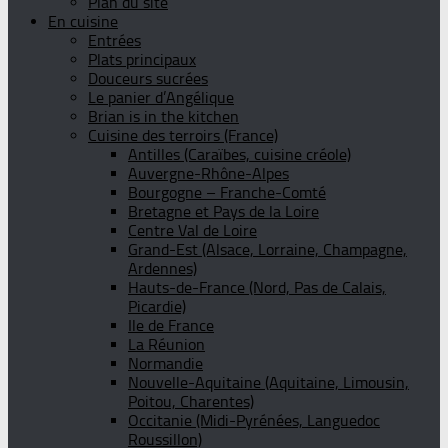
Plan du site
En cuisine
Entrées
Plats principaux
Douceurs sucrées
Le panier d’Angélique
Brian is in the kitchen
Cuisine des terroirs (France)
Antilles (Caraïbes, cuisine créole)
Auvergne-Rhône-Alpes
Bourgogne – Franche-Comté
Bretagne et Pays de la Loire
Centre Val de Loire
Grand-Est (Alsace, Lorraine, Champagne,
Ardennes)
Hauts-de-France (Nord, Pas de Calais,
Picardie)
Ile de France
La Réunion
Normandie
Nouvelle-Aquitaine (Aquitaine, Limousin,
Poitou, Charentes)
Occitanie (Midi-Pyrénées, Languedoc
Roussillon)