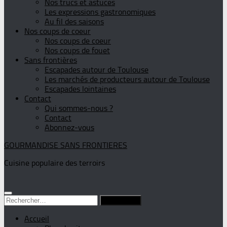
Nos trucs et astuces
Les expressions gastronomiques
Au fil des saisons
Nos coups de coeur
Nos coups de coeur
Nos coups de fouet
Sans frontières
Escapades autour de Toulouse
Les marchés de producteurs autour de Toulouse
Escapades lointaines
Contact
Qui sommes-nous ?
Contact
Abonnez-vous
GOURMANDISE SANS FRONTIERES
Cuisine populaire des terroirs
Rechercher :
Accueil