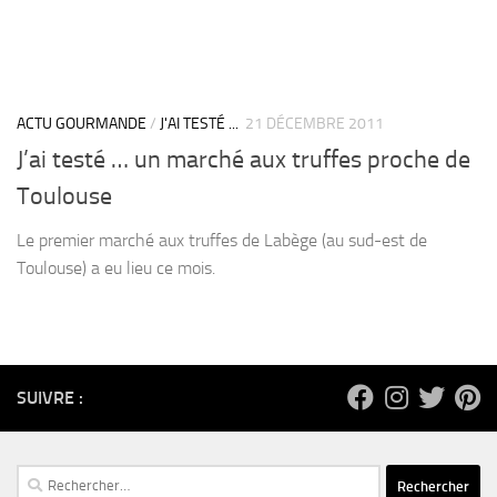
ACTU GOURMANDE
/
J'AI TESTÉ ...
21 DÉCEMBRE 2011
J’ai testé … un marché aux truffes proche de
Toulouse
Le premier marché aux truffes de Labège (au sud-est de
Toulouse) a eu lieu ce mois.
SUIVRE :
Rechercher :