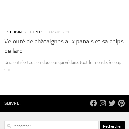
EN CUISINE
/
ENTRÉES
13 MARS 2013
Velouté de châtaignes aux panais et sa chips
de lard
Une entrée tout en douceur qui séduira tout le monde, à coup
sûr !
SUIVRE :
Rechercher :