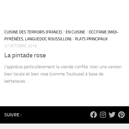
CUISINE DES TERROIRS (FRANCE)
/
EN CUISINE
/
OCCITANIE (MIDI-
PYRÉNÉES, LANGUEDOC ROUSSILLON)
/
PLATS PRINCIPAUX
27 OCTOBRE 2016
La pintade rose
J’apprécie particulièrement la viande confite. Voici une version
bien locale et bien rose (comme Toulouse) à base de
betteraves.
SUIVRE :