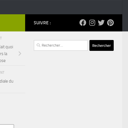
SUIVRE :
NT
Rechercher :
ait quoi
rs la
ose
ENT
diale du