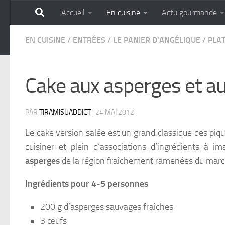
Accueil
En cuisine
Actu gourmande
Skip to content
GOURMANDISE SANS 
EN CUISINE
/
ENTRÉES
/
LE PANIER D'ANGÉLIQUE
/
PLAT
Cake aux asperges et a
PAR
TIRAMISUADDICT
·
24 MAI 2012
Le cake version salée est un grand classique des pique
cuisiner et plein d’associations d’ingrédients à i
asperges
de la région fraîchement ramenées du marc
Ingrédients pour 4-5 personnes
200 g d’asperges sauvages fraîches
3 œufs