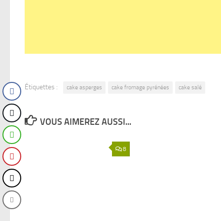
Étiquettes :
cake asperges
cake fromage pyrénées
cake salé
VOUS AIMEREZ AUSSI...
8