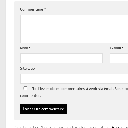
Commentaire
*
Nom
*
E-mail
*
Site web
Notifiez-moi des commentaires à venir via émail. Vous 
commenter.
Ce site utilise Akismet pour réduire les indésirables.
En savoi