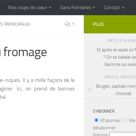
Nos coups de coeur
Sans frontières
Contact
FRONTIERES
Cuisine populaire des terroirs
S PRINCIPAUX
1
PLUS
ARTICLE SUIVA
u fromage
Et après le repas on f
? On se balade ve
Garonne qui exp
ARTICLE PRÉCÉD
-niques. Il y a mille façons de le
Bruges, capitale mon
maginer. Ici, on prend de bonnes
chocolat
hé.
S’ABONNER
M'abonner
Me
désabonner
Prénom