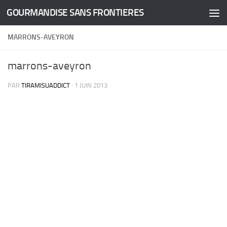
GOURMANDISE SANS FRONTIERES
Skip to content
MARRONS-AVEYRON
marrons-aveyron
PAR
TIRAMISUADDICT
·
1 JUIN 2013