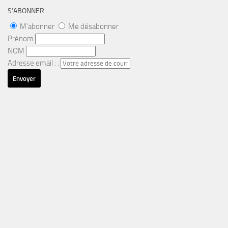
S’ABONNER
M'abonner
Me désabonner
Prénom
NOM
Adresse email : :