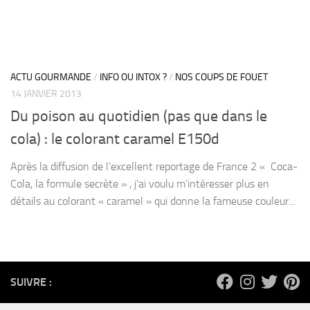
ACTU GOURMANDE
/
INFO OU INTOX ?
/
NOS COUPS DE FOUET
14 JANVIER 2013
Du poison au quotidien (pas que dans le
cola) : le colorant caramel E150d
Après la diffusion de l’excellent reportage de France 2 « Coca-
Cola, la formule secrète » , j’ai voulu m’intéresser plus en
détails au colorant « caramel » qui donne la fameuse couleur...
SUIVRE :