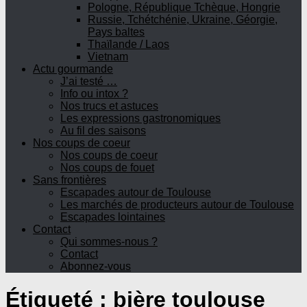
Pologne, République Tchèque, Hongrie
Russie, Tchétchénie, Ukraine, Géorgie,
Pays baltes
Thaïlande / Laos
Vietnam
Actu gourmande
J’ai testé …
Info ou intox ?
Nos trucs et astuces
Les expressions gastronomiques
Au fil des saisons
Nos coups de coeur
Nos coups de coeur
Nos coups de fouet
Sans frontières
Escapades autour de Toulouse
Les marchés de producteurs autour de Toulouse
Escapades lointaines
Contact
Qui sommes-nous ?
Contact
Abonnez-vous
Étiqueté :
bière toulouse