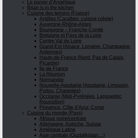
Le panier d’Angélique
Brian is in the kitchen
Cuisine des terroirs (France)
Antilles (Caraïbes, cuisine créole)
Auvergne-Rhône-Alpes
Bourgogne – Franche-Comté
Bretagne et Pays de la Loire
Centre Val de Loire
Grand-Est (Alsace, Lorraine, Champagne,
Ardennes)
Hauts-de-France (Nord, Pas de Calais,
Picardie)
Ile de France
La Réunion
Normandie
Nouvelle-Aquitaine (Aquitaine, Limousin,
Poitou, Charentes)
Occitanie (Midi-Pyrénées, Languedoc
Roussillon)
Provence, Côte d’Azur, Corse
Cuisine du monde (Pays)
Afrique noire/centrale
Allemagne, Autriche, Suisse
Amérique Latine
Asie centrale (Ouzbékistan…)