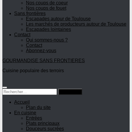
Nos coups de coeur
Nos coups de fouet
Sans frontières
Escapades autour de Toulouse
Les marchés de producteurs autour de Toulouse
Escapades lointaines
Contact
Qui sommes-nous ?
Contact
Abonnez-vous
GOURMANDISE SANS FRONTIERES
Cuisine populaire des terroirs
Rechercher :
Accueil
Plan du site
En cuisine
Entrées
Plats principaux
Douceurs sucrées