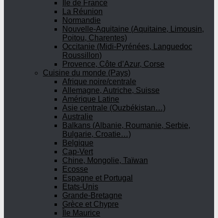
Ile de France
La Réunion
Normandie
Nouvelle-Aquitaine (Aquitaine, Limousin,
Poitou, Charentes)
Occitanie (Midi-Pyrénées, Languedoc
Roussillon)
Provence, Côte d’Azur, Corse
Cuisine du monde (Pays)
Afrique noire/centrale
Allemagne, Autriche, Suisse
Amérique Latine
Asie centrale (Ouzbékistan…)
Australie
Balkans (Albanie, Roumanie, Serbie,
Bulgarie, Croatie…)
Belgique
Cap-Vert
Chine, Mongolie, Taïwan
Ecosse
Espagne et Portugal
Etats-Unis
Grande-Bretagne
Grèce et Chypre
Île Maurice