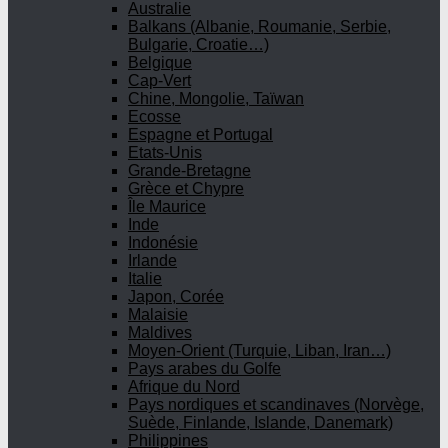
Australie
Balkans (Albanie, Roumanie, Serbie,
Bulgarie, Croatie…)
Belgique
Cap-Vert
Chine, Mongolie, Taïwan
Ecosse
Espagne et Portugal
Etats-Unis
Grande-Bretagne
Grèce et Chypre
Île Maurice
Inde
Indonésie
Irlande
Italie
Japon, Corée
Malaisie
Maldives
Moyen-Orient (Turquie, Liban, Iran…)
Pays arabes du Golfe
Afrique du Nord
Pays nordiques et scandinaves (Norvège,
Suède, Finlande, Islande, Danemark)
Philippines